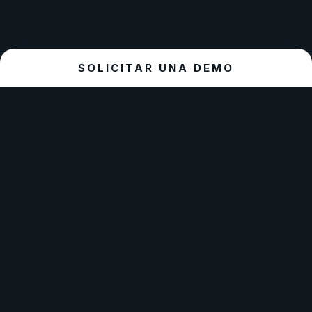
SOLICITAR UNA DEMO
Optimiza
SIMPLIFICA
AVANZA
La simplicidad
Convivimos en
Cada línea de
es la esencia de
un entorno
código y
la grandeza.
digital
solución
Priorizamos la
cambiante y
aportada,
experiencia de
dinámico. Nos
pretende
usuario con
adaptamos
maximizar la
aplicaciones
para que tu