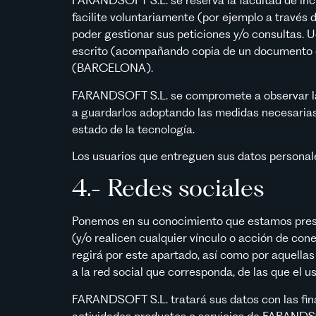
FARANDSOFT S.L. se reserva la facultad de incl
facilite voluntariamente (por ejemplo a través d
poder gestionar sus peticiones y/o consultas. Ud
escrito (acompañando copia de un documento of
(BARCELONA).
FARANDSOFT S.L. se compromete a observar la ob
a guardarlos adoptando las medidas necesarias 
estado de la tecnología.
Los usuarios que entreguen sus datos personale
4.- Redes sociales
Ponemos en su conocimiento que estamos presen
(y/o realicen cualquier vínculo o acción de con
regirá por este apartado, así como por aquella
a la red social que corresponda, de las que el u
FARANDSOFT S.L. tratará sus datos con las fina
actividades productos o servicios de FARANDSO