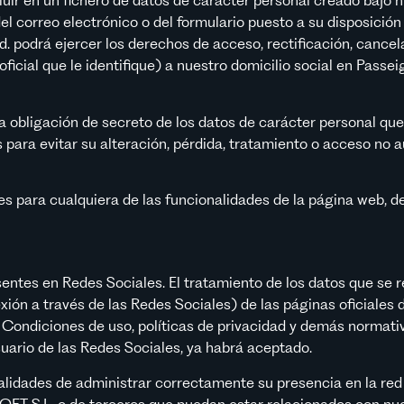
uir en un fichero de datos de carácter personal creado bajo n
el correo electrónico o del formulario puesto a su disposición 
. podrá ejercer los derechos de acceso, rectificación, cancela
icial que le identifique) a nuestro domicilio social en Pa
ligación de secreto de los datos de carácter personal que nos
para evitar su alteración, pérdida, tratamiento o acceso no 
s para cualquiera de las funcionalidades de la página web, d
tes en Redes Sociales. El tratamiento de los datos que se r
exión a través de las Redes Sociales) de las páginas oficiale
s Condiciones de uso, políticas de privacidad y demás normati
suario de las Redes Sociales, ya habrá aceptado.
lidades de administrar correctamente su presencia en la red 
FT S.L. o de terceros que puedan estar relacionados con nues