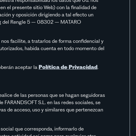
uestra responsabilidad los datos que Ud. nos
en el presente sitio Web) con la finalidad de
ción y oposición dirigiendo a tal efecto un
sseig del Rengle 5 – 08302 – MATARO
 facilite, a tratarlos de forma confidencial y
autorizados, habida cuenta en todo momento del
eberán aceptar la
Política de Privacidad
.
ealice de las personas que se hagan seguidoras
s de FARANDSOFT S.L. en las redes sociales, se
vas de acceso, uso y similares que pertenezcan
social que corresponda, informarlo de
tra actividad así como para cualquier otra