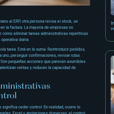
ano al ERP, otra persona revisa el stock, se
I
 en la factura. La mayoría de empresas no
v
r cómo eliminar tareas administrativas repetitivas
operativa diaria.
ola tarea. Está en la suma. Reintroducir pedidos,
 uno, perseguir confirmaciones, revisar rutas
. Son pequeñas acciones que parecen asumibles
ralentizan ventas y reducen la capacidad de
ministrativas
ntrol
significa ceder control. En realidad, ocurre lo
madas, Excel y anotaciones dispersas, el control