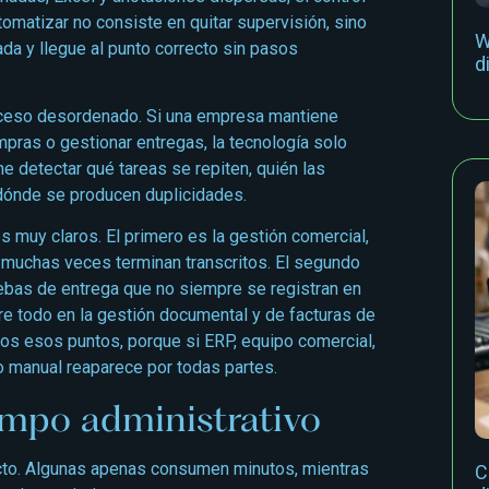
tomatizar no consiste en quitar supervisión, sino
W
ada y llegue al punto correcto sin pasos
d
roceso desordenado. Si una empresa mantiene
ompras o gestionar entregas, la tecnología solo
e detectar qué tareas se repiten, quién las
 dónde se producen duplicidades.
s muy claros. El primero es la gestión comercial,
 muchas veces terminan transcritos. El segundo
uebas de entrega que no siempre se registran en
bre todo en la gestión documental y de facturas de
dos esos puntos, porque si ERP, equipo comercial,
o manual reaparece por todas partes.
mpo administrativo
acto. Algunas apenas consumen minutos, mientras
C