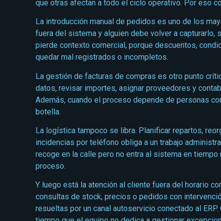
que otras afectan a todo el ciclo operativo. Por eso co
La introducción manual de pedidos es uno de los mayo
fuera del sistema y alguien debe volver a capturarlo,
pierde contexto comercial, porque descuentos, condi
quedar mal registrados o incompletos.
La gestión de facturas de compras es otro punto crít
datos, revisar importes, asignar proveedores y contab
Además, cuando el proceso depende de personas concr
botella.
La logística tampoco se libra. Planificar repartos, reo
incidencias por teléfono obliga a un trabajo administra
recoge en la calle pero no entra al sistema en tiempo r
proceso.
Y luego está la atención al cliente fuera del horario
consultas de stock, precios o pedidos con intervenc
resueltas por un canal autoservicio conectado al ERP
tiempo que el equipo no dedica a gestionar excepcion