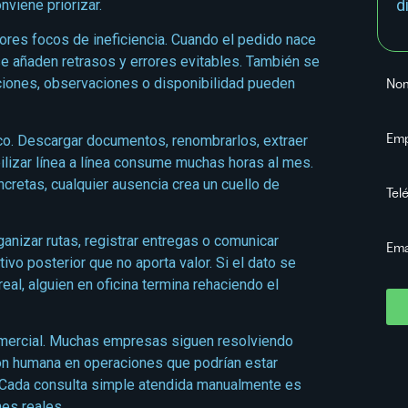
d
nviene priorizar.
res focos de ineficiencia. Cuando el pedido nace
 se añaden retrasos y errores evitables. También se
ciones, observaciones o disponibilidad pueden
No
Em
ico. Descargar documentos, renombrarlos, extraer
ilizar línea a línea consume muchas horas al mes.
etas, cualquier ausencia crea un cuello de
Tel
rganizar rutas, registrar entregas o comunicar
Ema
tivo posterior que no aporta valor. Si el dato se
eal, alguien en oficina termina rehaciendo el
 comercial. Muchas empresas siguen resolviendo
ión humana en operaciones que podrían estar
. Cada consulta simple atendida manualmente es
es reales.