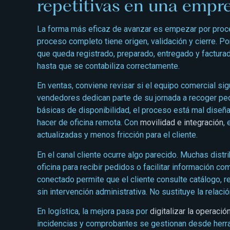
repetitivas en una empre
La forma más eficaz de avanzar es empezar por proce
proceso completo tiene origen, validación y cierre. 
que queda registrado, preparado, entregado y factura
hasta que se contabiliza correctamente.
En ventas, conviene revisar si el equipo comercial si
vendedores dedican parte de su jornada a recoger ped
básicas de disponibilidad, el proceso está mal diseñ
hacer de oficina remota. Con
movilidad e integración
,
actualizadas y menos fricción para el cliente.
En el canal cliente ocurre algo parecido. Muchas dist
oficina para recibir pedidos o facilitar información c
conectado permite que el cliente consulte catálogo, r
sin intervención administrativa. No sustituye la relac
En logística, la mejora pasa por
digitalizar la operació
incidencias y comprobantes se gestionan desde herram