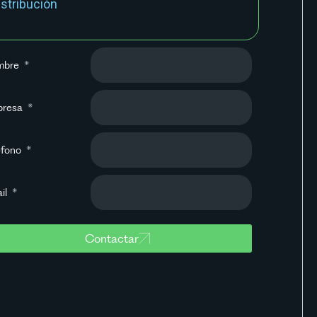
istribución
mbre
presa
éfono
il
Contactar