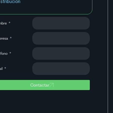
istribución
mbre
presa
éfono
il
Contactar